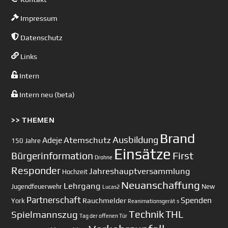
Impressum
Datenschutz
Links
Intern
Intern neu (beta)
>> THEMEN
Brand
Ausbildung
Atemschutz
Adeje
150 Jahre
Einsätze
First
Bürgerinformation
Drohne
Responder
Jahreshauptversammlung
Hochzeit
Neuanschaffung
Lehrgang
Jugendfeuerwehr
New
Lucas2
Partnerschaft
Spenden
Rauchmelder
York
Reanimationsgerät
s
Technik
Spielmannszug
THL
Tag der offenen Tür