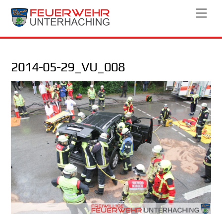
Skip
Men
to
content
2014-05-29_VU_008