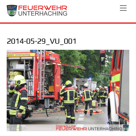
Skip
Men
to
content
2014-05-29_VU_001