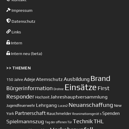
Impressum
Datenschutz
Links
Intern
Intern neu (beta)
>> THEMEN
Brand
Ausbildung
Atemschutz
Adeje
150 Jahre
Einsätze
First
Bürgerinformation
Drohne
Responder
Jahreshauptversammlung
Hochzeit
Neuanschaffung
Lehrgang
Jugendfeuerwehr
New
Lucas2
Partnerschaft
Spenden
Rauchmelder
York
Reanimationsgerät
s
Technik
Spielmannszug
THL
Tag der offenen Tür