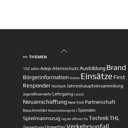
Back
>> THEMEN
To
Top
Brand
Ausbildung
Atemschutz
Adeje
150 Jahre
Einsätze
First
Bürgerinformation
Drohne
Responder
Jahreshauptversammlung
Hochzeit
Lehrgang
Jugendfeuerwehr
Lucas2
Neuanschaffung
Partnerschaft
New York
Spenden
Rauchmelder
Reanimationsgerät
s
Technik
Spielmannszug
THL
Tag der offenen Tür
Verkehrsunfall
Unwetter
Tierrettung