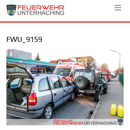
Skip
Men
to
content
FWU_9159