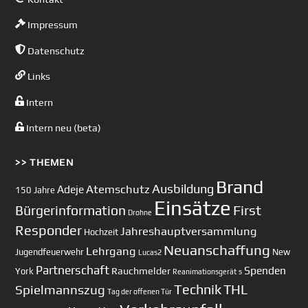
Impressum
Datenschutz
Links
Intern
Intern neu (beta)
>> THEMEN
Brand
Ausbildung
Atemschutz
Adeje
150 Jahre
Einsätze
First
Bürgerinformation
Drohne
Responder
Jahreshauptversammlung
Hochzeit
Neuanschaffung
Lehrgang
Jugendfeuerwehr
New
Lucas2
Partnerschaft
Spenden
Rauchmelder
York
Reanimationsgerät
s
Technik
Spielmannszug
THL
Tag der offenen Tür