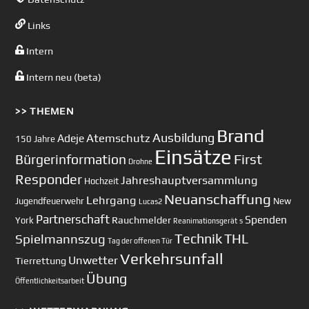
Links
Intern
Intern neu (beta)
>> THEMEN
Brand
Ausbildung
Atemschutz
Adeje
150 Jahre
Einsätze
First
Bürgerinformation
Drohne
Responder
Jahreshauptversammlung
Hochzeit
Neuanschaffung
Lehrgang
Jugendfeuerwehr
New
Lucas2
Partnerschaft
Spenden
Rauchmelder
York
Reanimationsgerät
s
Technik
Spielmannszug
THL
Tag der offenen Tür
Verkehrsunfall
Unwetter
Tierrettung
Übung
Öffentlichkeitsarbeit