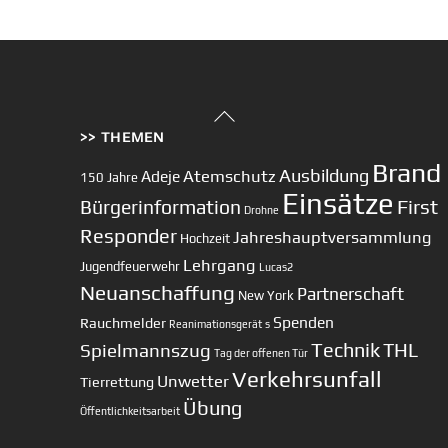
Back
>> THEMEN
To
Top
Brand
Ausbildung
Atemschutz
Adeje
150 Jahre
Einsätze
First
Bürgerinformation
Drohne
Responder
Jahreshauptversammlung
Hochzeit
Lehrgang
Jugendfeuerwehr
Lucas2
Neuanschaffung
Partnerschaft
New York
Spenden
Rauchmelder
Reanimationsgerät
s
Technik
Spielmannszug
THL
Tag der offenen Tür
Verkehrsunfall
Unwetter
Tierrettung
Übung
Öffentlichkeitsarbeit