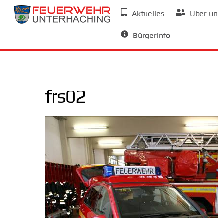
Skip
Aktuelles
Über un
to
Allgemeine Informationen
content
Bürgerinfo
frs02