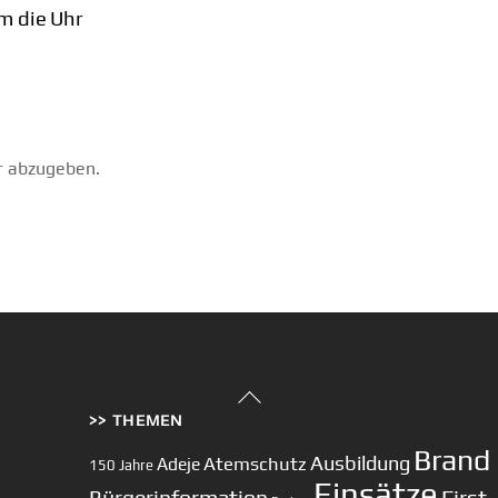
m die Uhr
r abzugeben.
Back
>> THEMEN
To
Top
Brand
Ausbildung
Atemschutz
Adeje
150 Jahre
Einsätze
First