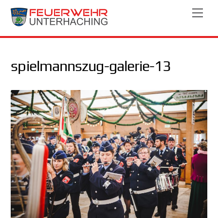
Skip
Men
to
content
spielmannszug-galerie-13