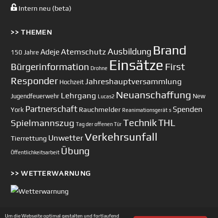
Intern neu (beta)
>> THEMEN
Brand
Ausbildung
Atemschutz
Adeje
150 Jahre
Einsätze
First
Bürgerinformation
Drohne
Responder
Jahreshauptversammlung
Hochzeit
Neuanschaffung
Lehrgang
Jugendfeuerwehr
New
Lucas2
Partnerschaft
Spenden
Rauchmelder
York
Reanimationsgerät
s
Technik
Spielmannszug
THL
Tag der offenen Tür
Verkehrsunfall
Unwetter
Tierrettung
Übung
Öffentlichkeitsarbeit
>> WETTERWARNUNG
Um die Webseite optimal gestalten und fortlaufend