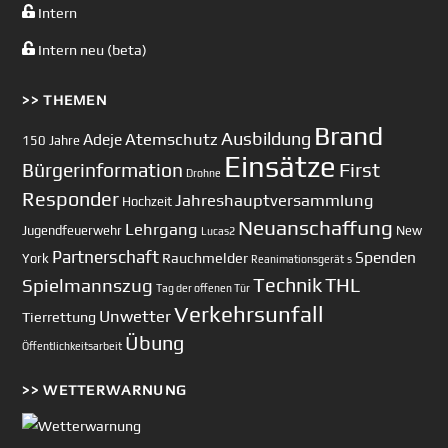
Intern
Intern neu (beta)
>> THEMEN
Brand
Ausbildung
Atemschutz
Adeje
150 Jahre
Einsätze
First
Bürgerinformation
Drohne
Responder
Jahreshauptversammlung
Hochzeit
Neuanschaffung
Lehrgang
Jugendfeuerwehr
New
Lucas2
Partnerschaft
Spenden
Rauchmelder
York
Reanimationsgerät
s
Technik
Spielmannszug
THL
Tag der offenen Tür
Verkehrsunfall
Unwetter
Tierrettung
Übung
Öffentlichkeitsarbeit
>> WETTERWARNUNG