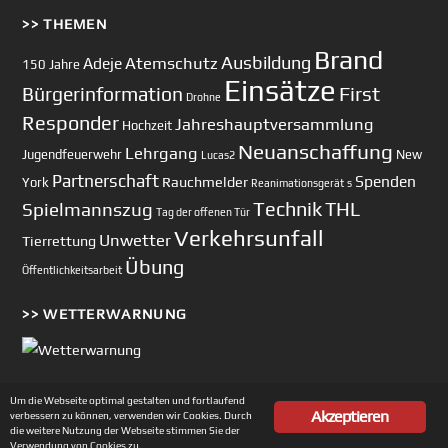
>> THEMEN
Brand
Ausbildung
Atemschutz
Adeje
150 Jahre
Einsätze
First
Bürgerinformation
Drohne
Responder
Jahreshauptversammlung
Hochzeit
Neuanschaffung
Lehrgang
Jugendfeuerwehr
New
Lucas2
Partnerschaft
Spenden
Rauchmelder
York
Reanimationsgerät
s
Technik
Spielmannszug
THL
Tag der offenen Tür
Verkehrsunfall
Unwetter
Tierrettung
Übung
Öffentlichkeitsarbeit
>> WETTERWARNUNG
Um die Webseite optimal gestalten und fortlaufend
Akzeptieren
verbessern zu können, verwenden wir Cookies. Durch
Copyright © 2002-2026 Feuerwehr Unterhaching
die weitere Nutzung der Webseite stimmen Sie der
Verwendung von Cookies zu.