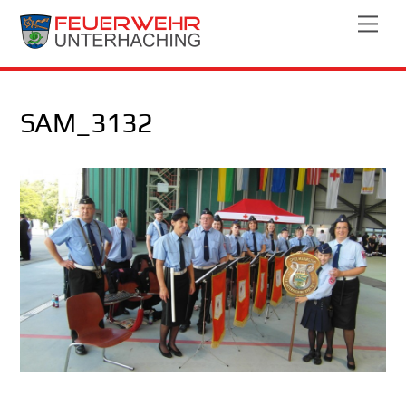
Skip
Men
to
content
SAM_3132