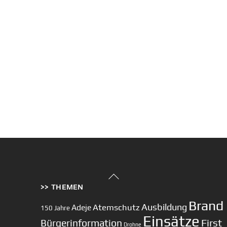
Back
>> THEMEN
To
Top
Brand
Ausbildung
Atemschutz
Adeje
150 Jahre
Einsätze
First
Bürgerinformation
Drohne