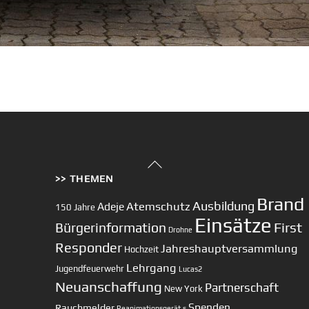
Back
>> THEMEN
To
Top
Brand
Ausbildung
Atemschutz
Adeje
150 Jahre
Einsätze
First
Bürgerinformation
Drohne
Responder
Jahreshauptversammlung
Hochzeit
Lehrgang
Jugendfeuerwehr
Lucas2
Neuanschaffung
Partnerschaft
New York
Spenden
Rauchmelder
Reanimationsgerät
s