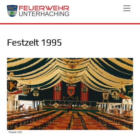
Skip
Men
to
content
Festzelt 1995