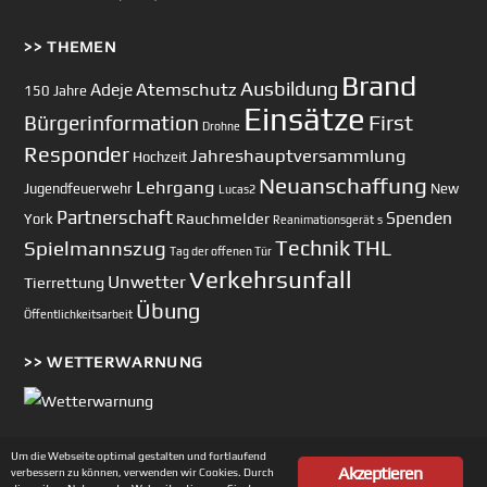
>> THEMEN
Brand
Ausbildung
Atemschutz
Adeje
150 Jahre
Einsätze
First
Bürgerinformation
Drohne
Responder
Jahreshauptversammlung
Hochzeit
Neuanschaffung
Lehrgang
Jugendfeuerwehr
New
Lucas2
Partnerschaft
Spenden
Rauchmelder
York
Reanimationsgerät
s
Technik
Spielmannszug
THL
Tag der offenen Tür
Verkehrsunfall
Unwetter
Tierrettung
Übung
Öffentlichkeitsarbeit
>> WETTERWARNUNG
Um die Webseite optimal gestalten und fortlaufend
Akzeptieren
verbessern zu können, verwenden wir Cookies. Durch
Copyright © 2002-2026 Feuerwehr Unterhaching