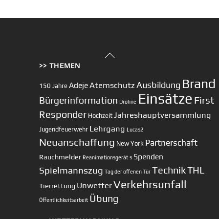
Back
>> THEMEN
To
Top
Brand
Ausbildung
Atemschutz
Adeje
150 Jahre
Einsätze
First
Bürgerinformation
Drohne
Responder
Jahreshauptversammlung
Hochzeit
Lehrgang
Jugendfeuerwehr
Lucas2
Neuanschaffung
Partnerschaft
New York
Spenden
Rauchmelder
Reanimationsgerät
s
Technik
Spielmannszug
THL
Tag der offenen Tür
Verkehrsunfall
Unwetter
Tierrettung
Übung
Öffentlichkeitsarbeit