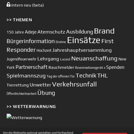
Intern neu (beta)
>> THEMEN
Brand
Ausbildung
Atemschutz
Adeje
150 Jahre
Einsätze
First
Bürgerinformation
Drohne
Responder
Jahreshauptversammlung
Hochzeit
Neuanschaffung
Lehrgang
Jugendfeuerwehr
New
Lucas2
Partnerschaft
Spenden
Rauchmelder
York
Reanimationsgerät
s
Technik
Spielmannszug
THL
Tag der offenen Tür
Verkehrsunfall
Unwetter
Tierrettung
Übung
Öffentlichkeitsarbeit
>> WETTERWARNUNG
Um die Webseite optimal gestalten und fortlaufend