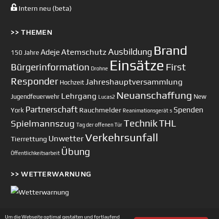
Intern neu (beta)
>> THEMEN
Brand
Ausbildung
Atemschutz
Adeje
150 Jahre
Einsätze
First
Bürgerinformation
Drohne
Responder
Jahreshauptversammlung
Hochzeit
Neuanschaffung
Lehrgang
Jugendfeuerwehr
New
Lucas2
Partnerschaft
Spenden
Rauchmelder
York
Reanimationsgerät
s
Technik
Spielmannszug
THL
Tag der offenen Tür
Verkehrsunfall
Unwetter
Tierrettung
Übung
Öffentlichkeitsarbeit
>> WETTERWARNUNG
Um die Webseite optimal gestalten und fortlaufend