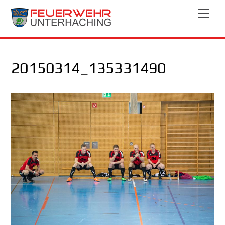
Skip
Men
to
content
20150314_135331490