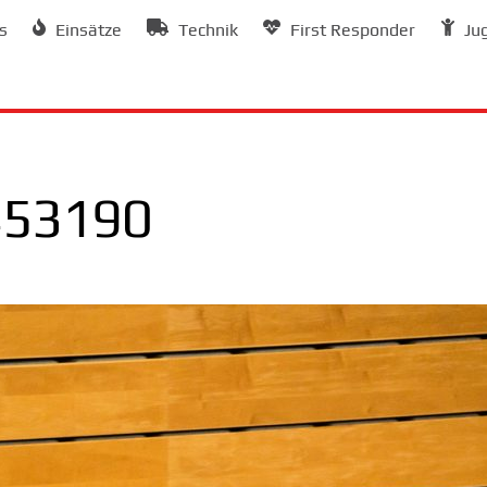
s
Einsätze
Technik
First Responder
Ju
453190