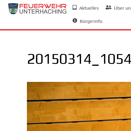
Skip
Aktuelles
Über un
to
Allgemeine Informationen
content
Bürgerinfo
20150314_105