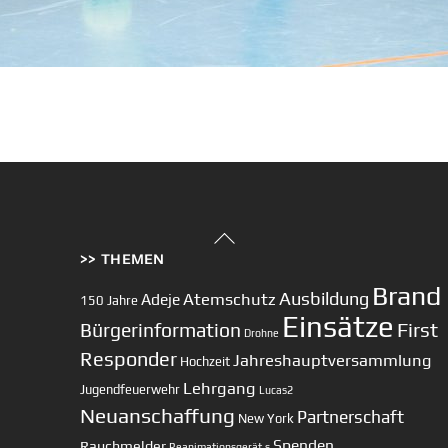
Back
>> THEMEN
To
Top
Brand
Ausbildung
Atemschutz
Adeje
150 Jahre
Einsätze
First
Bürgerinformation
Drohne
Responder
Jahreshauptversammlung
Hochzeit
Lehrgang
Jugendfeuerwehr
Lucas2
Neuanschaffung
Partnerschaft
New York
Spenden
Rauchmelder
Reanimationsgerät
s