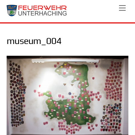
Skip
Men
to
content
museum_004