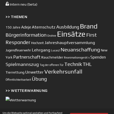
Intern neu (beta)
>> THEMEN
Brand
Ausbildung
Atemschutz
Adeje
150 Jahre
Einsätze
First
Bürgerinformation
Drohne
Responder
Jahreshauptversammlung
Hochzeit
Neuanschaffung
Lehrgang
Jugendfeuerwehr
New
Lucas2
Partnerschaft
Spenden
Rauchmelder
York
Reanimationsgerät
s
Technik
Spielmannszug
THL
Tag der offenen Tür
Verkehrsunfall
Unwetter
Tierrettung
Übung
Öffentlichkeitsarbeit
>> WETTERWARNUNG
Um die Webseite optimal gestalten und fortlaufend