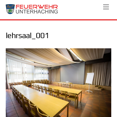
Skip
Men
to
content
lehrsaal_001