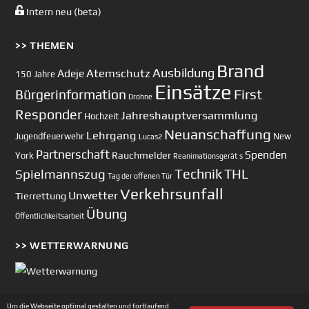
Intern neu (beta)
>> THEMEN
Brand
Ausbildung
Atemschutz
Adeje
150 Jahre
Einsätze
First
Bürgerinformation
Drohne
Responder
Jahreshauptversammlung
Hochzeit
Neuanschaffung
Lehrgang
Jugendfeuerwehr
New
Lucas2
Partnerschaft
Spenden
Rauchmelder
York
Reanimationsgerät
s
Technik
Spielmannszug
THL
Tag der offenen Tür
Verkehrsunfall
Unwetter
Tierrettung
Übung
Öffentlichkeitsarbeit
>> WETTERWARNUNG
Um die Webseite optimal gestalten und fortlaufend