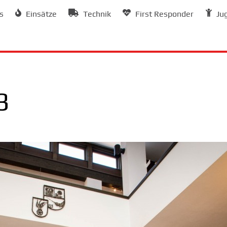
s
Einsätze
Technik
First Responder
Ju
3