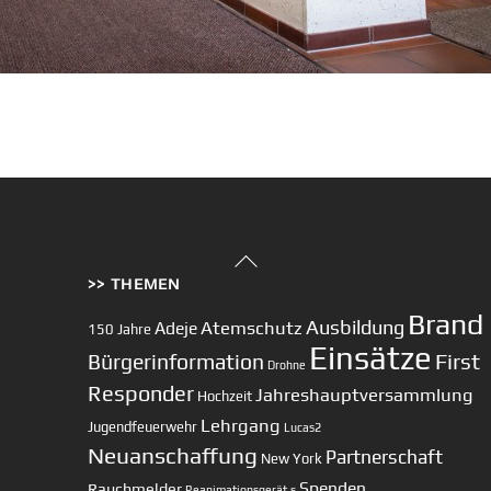
Back
>> THEMEN
To
Top
Brand
Ausbildung
Atemschutz
Adeje
150 Jahre
Einsätze
First
Bürgerinformation
Drohne
Responder
Jahreshauptversammlung
Hochzeit
Lehrgang
Jugendfeuerwehr
Lucas2
Neuanschaffung
Partnerschaft
New York
Spenden
Rauchmelder
Reanimationsgerät
s