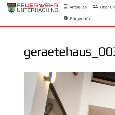
Skip
Aktuelles
Über un
to
Allgemeine Informationen
content
Bürgerinfo
geraetehaus_00