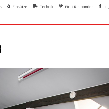
s
Einsätze
Technik
First Responder
Ju
3