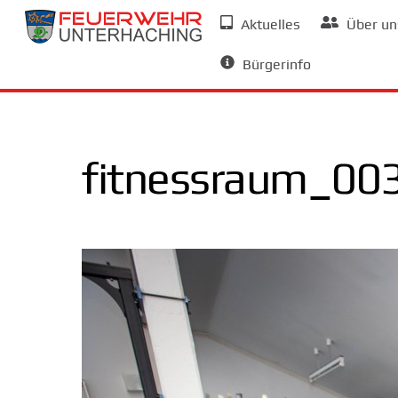
Skip
Aktuelles
Über un
to
Allgemeine Informationen
content
Bürgerinfo
fitnessraum_00