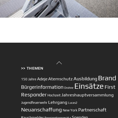
Back
>> THEMEN
To
Top
Brand
Ausbildung
Atemschutz
Adeje
150 Jahre
Einsätze
First
Bürgerinformation
Drohne
Responder
Jahreshauptversammlung
Hochzeit
Lehrgang
Jugendfeuerwehr
Lucas2
Neuanschaffung
Partnerschaft
New York
Spenden
Rauchmelder
Reanimationsgerät
s