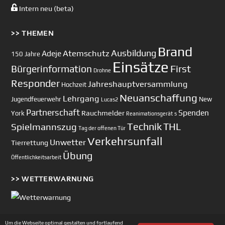
Intern neu (beta)
>> THEMEN
Brand
Ausbildung
Atemschutz
Adeje
150 Jahre
Einsätze
First
Bürgerinformation
Drohne
Responder
Jahreshauptversammlung
Hochzeit
Neuanschaffung
Lehrgang
Jugendfeuerwehr
New
Lucas2
Partnerschaft
Spenden
Rauchmelder
York
Reanimationsgerät
s
Technik
Spielmannszug
THL
Tag der offenen Tür
Verkehrsunfall
Unwetter
Tierrettung
Übung
Öffentlichkeitsarbeit
>> WETTERWARNUNG
Um die Webseite optimal gestalten und fortlaufend