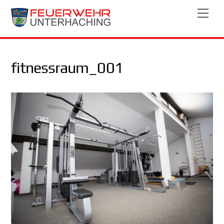
Skip
Men
to
content
fitnessraum_001