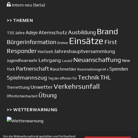
Intern neu (beta)
>> THEMEN
Brand
Ausbildung
Atemschutz
Adeje
150 Jahre
Einsätze
First
Bürgerinformation
Drohne
Responder
Jahreshauptversammlung
Hochzeit
Neuanschaffung
Lehrgang
Jugendfeuerwehr
New
Lucas2
Partnerschaft
Spenden
Rauchmelder
York
Reanimationsgerät
s
Technik
Spielmannszug
THL
Tag der offenen Tür
Verkehrsunfall
Unwetter
Tierrettung
Übung
Öffentlichkeitsarbeit
>> WETTERWARNUNG
Um die Webseite optimal gestalten und fortlaufend