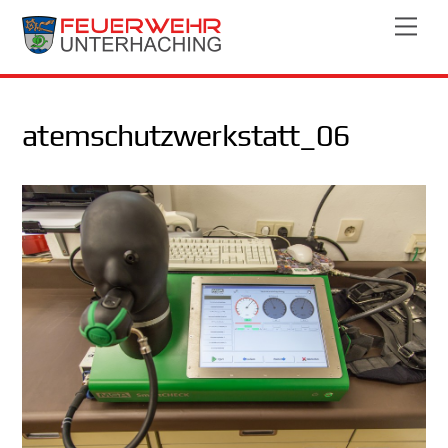
Skip
Men
to
content
atemschutzwerkstatt_06