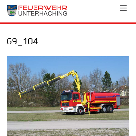
Skip
Men
to
content
69_104