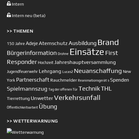
Intern
Intern neu (beta)
>> THEMEN
Brand
Ausbildung
Atemschutz
Adeje
150 Jahre
Einsätze
First
Bürgerinformation
Drohne
Responder
Jahreshauptversammlung
Hochzeit
Neuanschaffung
Lehrgang
Jugendfeuerwehr
New
Lucas2
Partnerschaft
Spenden
Rauchmelder
York
Reanimationsgerät
s
Technik
Spielmannszug
THL
Tag der offenen Tür
Verkehrsunfall
Unwetter
Tierrettung
Übung
Öffentlichkeitsarbeit
>> WETTERWARNUNG