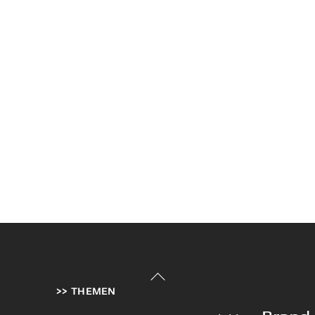
Back
>> THEMEN
To
Top