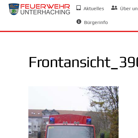
Skip
Aktuelles
Über un
to
Allgemeine Informationen
content
Bürgerinfo
Frontansicht_39