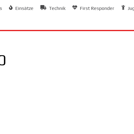
s
Einsätze
Technik
First Responder
Ju
0