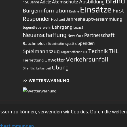
Brand
Ausbildung
Atemschutz
Adeje
150 Jahre
Einsätze
First
Bürgerinformation
Drohne
Responder
Jahreshauptversammlung
Hochzeit
Lehrgang
Jugendfeuerwehr
Lucas2
Neuanschaffung
Partnerschaft
New York
Spenden
Rauchmelder
Reanimationsgerät
s
Technik
Spielmannszug
THL
Tag der offenen Tür
Verkehrsunfall
Unwetter
Tierrettung
Übung
Öffentlichkeitsarbeit
>> WETTERWARNUNG
essern zu können, verwenden wir Cookies. Durch die weit
Copyright © 2002-2026 Feuerwehr Unterhaching
zbestimmungen
.