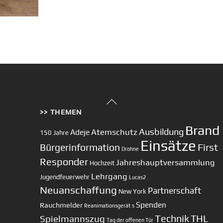
Back
>> THEMEN
To
Top
Brand
Ausbildung
Atemschutz
Adeje
150 Jahre
Einsätze
First
Bürgerinformation
Drohne
Responder
Jahreshauptversammlung
Hochzeit
Lehrgang
Jugendfeuerwehr
Lucas2
Neuanschaffung
Partnerschaft
New York
Spenden
Rauchmelder
Reanimationsgerät
s
Technik
Spielmannszug
THL
Tag der offenen Tür