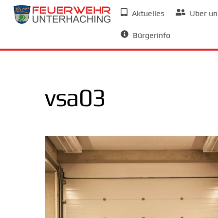
Skip
Aktuelles
Über un
to
Allgemeine Informationen
content
Bürgerinfo
vsa03