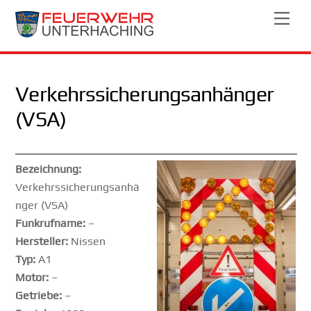
Skip
Men
to
content
Verkehrssicherungsanhänger
(VSA)
Bezeichnung:
Verkehrssicherungsanhä
nger (VSA)
Funkrufname:
–
Hersteller:
Nissen
Typ:
A1
Motor:
–
Getriebe:
–