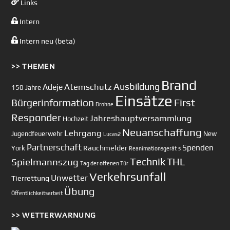
Links
Intern
Intern neu (beta)
>> THEMEN
Brand
Ausbildung
Atemschutz
Adeje
150 Jahre
Einsätze
First
Bürgerinformation
Drohne
Responder
Jahreshauptversammlung
Hochzeit
Neuanschaffung
Lehrgang
Jugendfeuerwehr
New
Lucas2
Partnerschaft
Spenden
Rauchmelder
York
Reanimationsgerät
s
Technik
Spielmannszug
THL
Tag der offenen Tür
Verkehrsunfall
Unwetter
Tierrettung
Übung
Öffentlichkeitsarbeit
>> WETTERWARNUNG