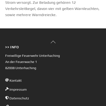
Strom versorgt. Zur Beladung gehören 12
Verkehrsleitkegel, davon vier mit gelben Warnleuchten,
sowie mehrere Warndreiecke.
Back
>> INFO
To
Top
Freiwillige Feuerwehr Unterhaching
An der Feuerwache 1
82008 Unterhaching
Kontakt
Impressum
Datenschutz