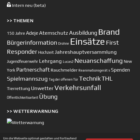
Intern neu (beta)
>> THEMEN
Brand
Ausbildung
Atemschutz
Adeje
150 Jahre
Einsätze
First
Bürgerinformation
Drohne
Responder
Jahreshauptversammlung
Hochzeit
Neuanschaffung
Lehrgang
Jugendfeuerwehr
New
Lucas2
Partnerschaft
Spenden
Rauchmelder
York
Reanimationsgerät
s
Technik
Spielmannszug
THL
Tag der offenen Tür
Verkehrsunfall
Unwetter
Tierrettung
Übung
Öffentlichkeitsarbeit
>> WETTERWARNUNG
Um die Webseite optimal gestalten und fortlaufend