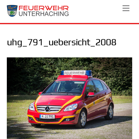
Skip
Men
to
content
uhg_791_uebersicht_2008