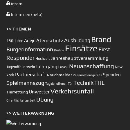
Intern
Intern neu (beta)
>> THEMEN
Brand
Ausbildung
Atemschutz
Adeje
150 Jahre
Einsätze
First
Bürgerinformation
Drohne
Responder
Jahreshauptversammlung
Hochzeit
Neuanschaffung
Lehrgang
Jugendfeuerwehr
New
Lucas2
Partnerschaft
Spenden
Rauchmelder
York
Reanimationsgerät
s
Technik
Spielmannszug
THL
Tag der offenen Tür
Verkehrsunfall
Unwetter
Tierrettung
Übung
Öffentlichkeitsarbeit
>> WETTERWARNUNG