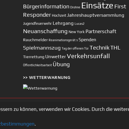
Einsätze
First
Bürgerinformation
Drohne
Responder
Jahreshauptversammlung
Hochzeit
Lehrgang
Jugendfeuerwehr
Lucas2
Neuanschaffung
Partnerschaft
New York
Spenden
Rauchmelder
Reanimationsgerät
s
Technik
Spielmannszug
THL
Tag der offenen Tür
Verkehrsunfall
Unwetter
Tierrettung
Übung
Öffentlichkeitsarbeit
>> WETTERWARNUNG
essern zu können, verwenden wir Cookies. Durch die weit
Copyright © 2002-2026 Feuerwehr Unterhaching
zbestimmungen
.