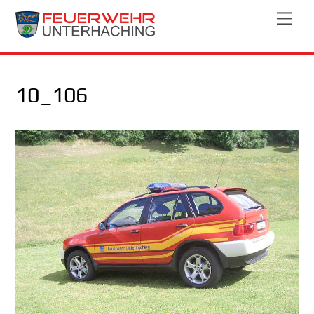
Skip
Men
to
content
10_106