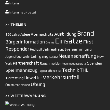
Intern
Intern neu (beta)
>> THEMEN
Brand
Ausbildung
Atemschutz
Adeje
150 Jahre
Einsätze
First
Bürgerinformation
Drohne
Responder
Jahreshauptversammlung
Hochzeit
Neuanschaffung
Lehrgang
Jugendfeuerwehr
New
Lucas2
Partnerschaft
Spenden
Rauchmelder
York
Reanimationsgerät
s
Technik
Spielmannszug
THL
Tag der offenen Tür
Verkehrsunfall
Unwetter
Tierrettung
Übung
Öffentlichkeitsarbeit
>> WETTERWARNUNG