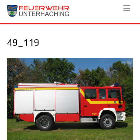
Skip
Men
to
content
49_119