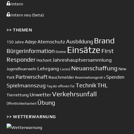
Intern
Intern neu (beta)
>> THEMEN
Brand
Ausbildung
Atemschutz
Adeje
150 Jahre
Einsätze
First
Bürgerinformation
Drohne
Responder
Jahreshauptversammlung
Hochzeit
Neuanschaffung
Lehrgang
Jugendfeuerwehr
New
Lucas2
Partnerschaft
Spenden
Rauchmelder
York
Reanimationsgerät
s
Technik
Spielmannszug
THL
Tag der offenen Tür
Verkehrsunfall
Unwetter
Tierrettung
Übung
Öffentlichkeitsarbeit
>> WETTERWARNUNG