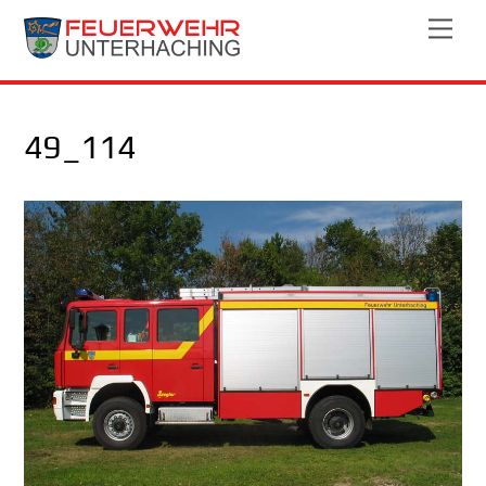
Skip
Men
to
content
49_114