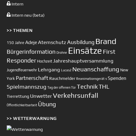
Intern
Intern neu (beta)
>> THEMEN
Brand
Ausbildung
Atemschutz
Adeje
150 Jahre
Einsätze
First
Bürgerinformation
Drohne
Responder
Jahreshauptversammlung
Hochzeit
Neuanschaffung
Lehrgang
Jugendfeuerwehr
New
Lucas2
Partnerschaft
Spenden
Rauchmelder
York
Reanimationsgerät
s
Technik
Spielmannszug
THL
Tag der offenen Tür
Verkehrsunfall
Unwetter
Tierrettung
Übung
Öffentlichkeitsarbeit
>> WETTERWARNUNG