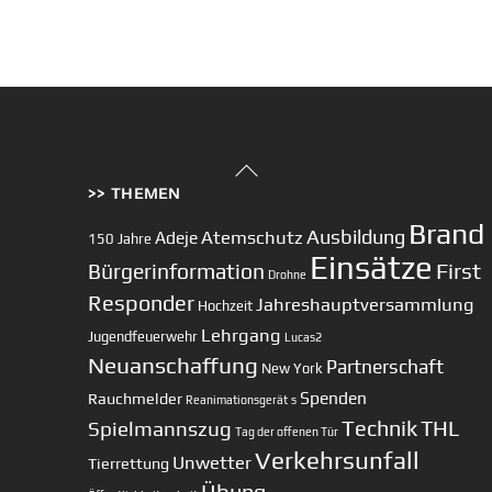
Back
>> THEMEN
To
Top
Brand
Ausbildung
Atemschutz
Adeje
150 Jahre
Einsätze
First
Bürgerinformation
Drohne
Responder
Jahreshauptversammlung
Hochzeit
Lehrgang
Jugendfeuerwehr
Lucas2
Neuanschaffung
Partnerschaft
New York
Spenden
Rauchmelder
Reanimationsgerät
s
Technik
Spielmannszug
THL
Tag der offenen Tür
Verkehrsunfall
Unwetter
Tierrettung
Übung