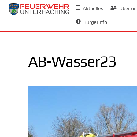
Skip
Aktuelles
Über un
to
Allgemeine Informationen
content
Bürgerinfo
AB-Wasser23