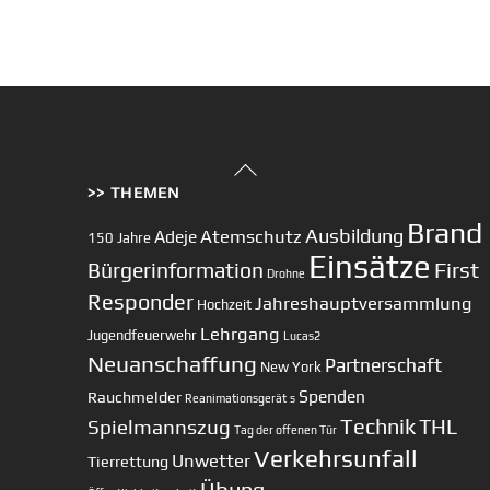
Back
>> THEMEN
To
Top
Brand
Ausbildung
Atemschutz
Adeje
150 Jahre
Einsätze
First
Bürgerinformation
Drohne
Responder
Jahreshauptversammlung
Hochzeit
Lehrgang
Jugendfeuerwehr
Lucas2
Neuanschaffung
Partnerschaft
New York
Spenden
Rauchmelder
Reanimationsgerät
s
Technik
Spielmannszug
THL
Tag der offenen Tür
Verkehrsunfall
Unwetter
Tierrettung
Übung