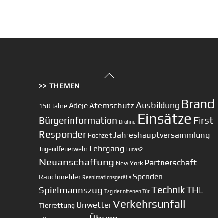
Back
>> THEMEN
To
Top
Brand
Ausbildung
Atemschutz
Adeje
150 Jahre
Einsätze
First
Bürgerinformation
Drohne
Responder
Jahreshauptversammlung
Hochzeit
Lehrgang
Jugendfeuerwehr
Lucas2
Neuanschaffung
Partnerschaft
New York
Spenden
Rauchmelder
Reanimationsgerät
s
Technik
Spielmannszug
THL
Tag der offenen Tür
Verkehrsunfall
Unwetter
Tierrettung
Übung