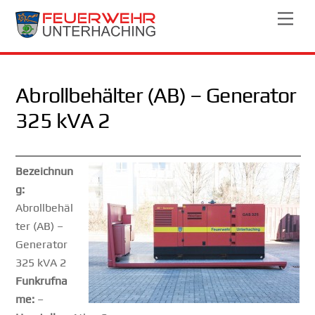
Skip
Men
to
content
Abrollbehälter (AB) – Generator
325 kVA 2
Bezeichnun
g:
Abrollbehäl
ter (AB) –
Generator
325 kVA 2
Funkrufna
me:
–