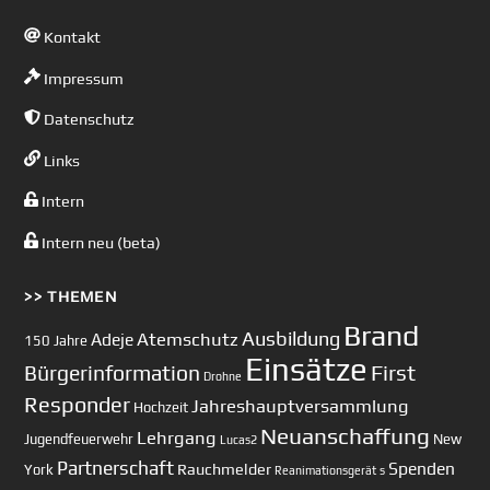
Kontakt
Impressum
Datenschutz
Links
Intern
Intern neu (beta)
>> THEMEN
Brand
Ausbildung
Atemschutz
Adeje
150 Jahre
Einsätze
First
Bürgerinformation
Drohne
Responder
Jahreshauptversammlung
Hochzeit
Neuanschaffung
Lehrgang
Jugendfeuerwehr
New
Lucas2
Partnerschaft
Spenden
Rauchmelder
York
Reanimationsgerät
s