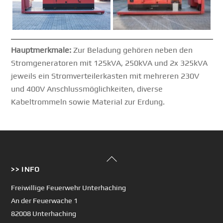
Hauptmerkmale:
Zur Beladung gehören neben den
Stromgeneratoren mit 125kVA, 250kVA und 2x 325kVA
jeweils ein Stromverteilerkasten mit mehreren 230V
und 400V Anschlussmöglichkeiten, diverse
Kabeltrommeln sowie Material zur Erdung.
Back
>> INFO
To
Top
Freiwillige Feuerwehr Unterhaching
An der Feuerwache 1
82008 Unterhaching