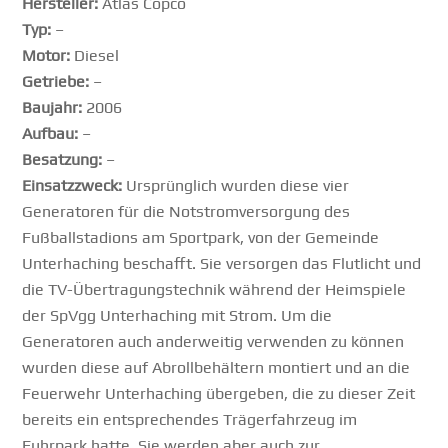
Hersteller:
Atlas Copco
Typ:
–
Motor:
Diesel
Getriebe:
–
Baujahr:
2006
Aufbau:
–
Besatzung:
–
Einsatzzweck:
Ursprünglich wurden diese vier
Generatoren für die Notstromversorgung des
Fußballstadions am Sportpark, von der Gemeinde
Unterhaching beschafft. Sie versorgen das Flutlicht und
die TV-Übertragungstechnik während der Heimspiele
der SpVgg Unterhaching mit Strom. Um die
Generatoren auch anderweitig verwenden zu können
wurden diese auf Abrollbehältern montiert und an die
Feuerwehr Unterhaching übergeben, die zu dieser Zeit
bereits ein entsprechendes Trägerfahrzeug im
Fuhrpark hatte. Sie werden aber auch zur