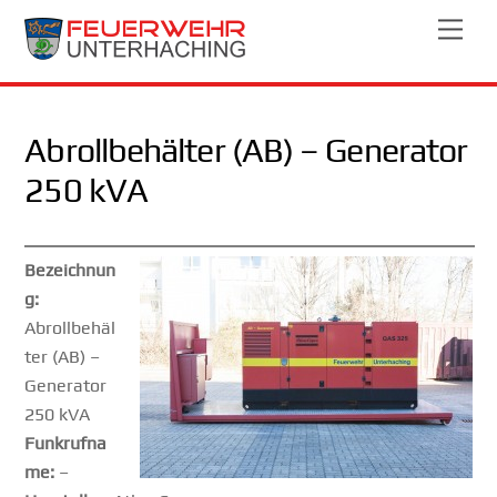
Skip
Men
to
content
Abrollbehälter (AB) – Generator
250 kVA
Bezeichnun
g:
Abrollbehäl
ter (AB) –
Generator
250 kVA
Funkrufna
me:
–