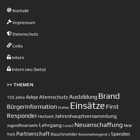
Kontakt
Impressum
Datenschutz
Links
Intern
Intern neu (beta)
>> THEMEN
Brand
Ausbildung
Atemschutz
Adeje
150 Jahre
Einsätze
First
Bürgerinformation
Drohne
Responder
Jahreshauptversammlung
Hochzeit
Neuanschaffung
Lehrgang
Jugendfeuerwehr
New
Lucas2
Partnerschaft
Spenden
Rauchmelder
York
Reanimationsgerät
s