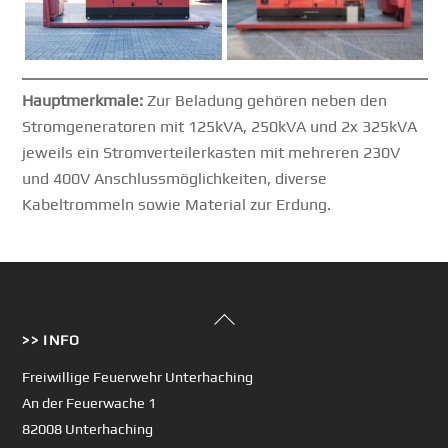
Hauptmerkmale:
Zur Beladung gehören neben den
Stromgeneratoren mit 125kVA, 250kVA und 2x 325kVA
jeweils ein Stromverteilerkasten mit mehreren 230V
und 400V Anschlussmöglichkeiten, diverse
Kabeltrommeln sowie Material zur Erdung.
Back
>> INFO
To
Top
Freiwillige Feuerwehr Unterhaching
An der Feuerwache 1
82008 Unterhaching