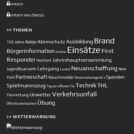
Intern
Intern neu (beta)
>> THEMEN
Brand
Ausbildung
Atemschutz
Adeje
150 Jahre
Einsätze
First
Bürgerinformation
Drohne
Responder
Jahreshauptversammlung
Hochzeit
Neuanschaffung
Lehrgang
Jugendfeuerwehr
New
Lucas2
Partnerschaft
Spenden
Rauchmelder
York
Reanimationsgerät
s
Technik
Spielmannszug
THL
Tag der offenen Tür
Verkehrsunfall
Unwetter
Tierrettung
Übung
Öffentlichkeitsarbeit
>> WETTERWARNUNG