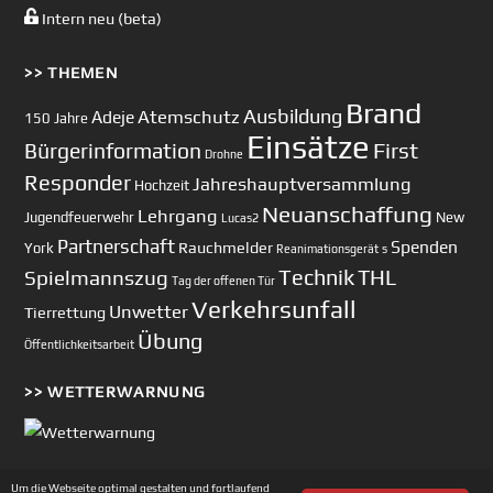
Intern neu (beta)
>> THEMEN
Brand
Ausbildung
Atemschutz
Adeje
150 Jahre
Einsätze
First
Bürgerinformation
Drohne
Responder
Jahreshauptversammlung
Hochzeit
Neuanschaffung
Lehrgang
Jugendfeuerwehr
New
Lucas2
Partnerschaft
Spenden
Rauchmelder
York
Reanimationsgerät
s
Technik
Spielmannszug
THL
Tag der offenen Tür
Verkehrsunfall
Unwetter
Tierrettung
Übung
Öffentlichkeitsarbeit
>> WETTERWARNUNG
Um die Webseite optimal gestalten und fortlaufend