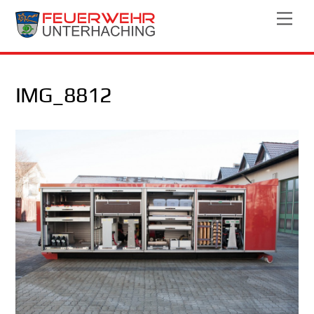
Skip
Men
to
content
IMG_8812