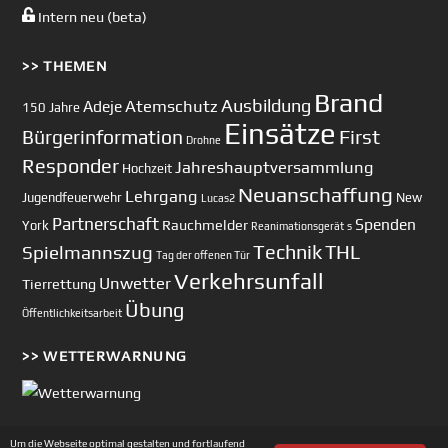
Intern neu (beta)
>> THEMEN
Brand
Ausbildung
Atemschutz
Adeje
150 Jahre
Einsätze
First
Bürgerinformation
Drohne
Responder
Jahreshauptversammlung
Hochzeit
Neuanschaffung
Lehrgang
Jugendfeuerwehr
New
Lucas2
Partnerschaft
Spenden
Rauchmelder
York
Reanimationsgerät
s
Technik
Spielmannszug
THL
Tag der offenen Tür
Verkehrsunfall
Unwetter
Tierrettung
Übung
Öffentlichkeitsarbeit
>> WETTERWARNUNG
Um die Webseite optimal gestalten und fortlaufend