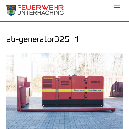
Skip
Men
to
content
ab-generator325_1