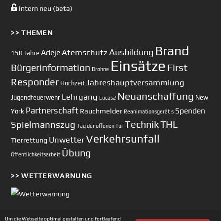
Intern neu (beta)
>> THEMEN
Brand
Ausbildung
Atemschutz
Adeje
150 Jahre
Einsätze
First
Bürgerinformation
Drohne
Responder
Jahreshauptversammlung
Hochzeit
Neuanschaffung
Lehrgang
Jugendfeuerwehr
New
Lucas2
Partnerschaft
Spenden
Rauchmelder
York
Reanimationsgerät
s
Technik
Spielmannszug
THL
Tag der offenen Tür
Verkehrsunfall
Unwetter
Tierrettung
Übung
Öffentlichkeitsarbeit
>> WETTERWARNUNG
Um die Webseite optimal gestalten und fortlaufend