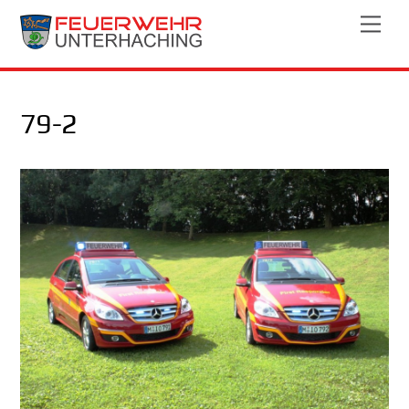
Skip
Men
to
content
79-2