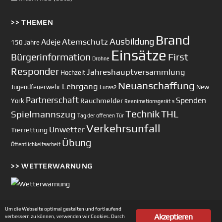
>> THEMEN
Brand
Ausbildung
Atemschutz
Adeje
150 Jahre
Einsätze
First
Bürgerinformation
Drohne
Responder
Jahreshauptversammlung
Hochzeit
Neuanschaffung
Lehrgang
Jugendfeuerwehr
New
Lucas2
Partnerschaft
Spenden
Rauchmelder
York
Reanimationsgerät
s
Technik
Spielmannszug
THL
Tag der offenen Tür
Verkehrsunfall
Unwetter
Tierrettung
Übung
Öffentlichkeitsarbeit
>> WETTERWARNUNG
Um die Webseite optimal gestalten und fortlaufend
Akzeptieren
verbessern zu können, verwenden wir Cookies. Durch
Copyright © 2002-2026 Feuerwehr Unterhaching