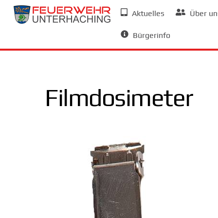
Skip
Aktuelles
Über un
to
Allgemeine Informationen
content
Bürgerinfo
Filmdosimeter