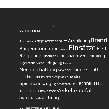
Back
>> THEMEN
To
Top
Brand
Ausbildung
Atemschutz
Adeje
150 Jahre
Einsätze
First
Bürgerinformation
Drohne
Responder
Jahreshauptversammlung
Hochzeit
Lehrgang
Jugendfeuerwehr
Lucas2
Neuanschaffung
Partnerschaft
New York
Spenden
Rauchmelder
Reanimationsgerät
s
Technik
Spielmannszug
THL
Tag der offenen Tür
Verkehrsunfall
Unwetter
Tierrettung
Übung
Öffentlichkeitsarbeit
>> WETTERWARNUNG