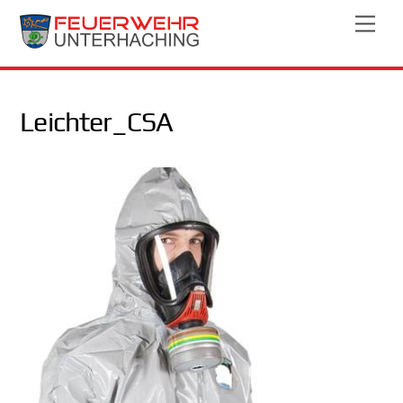
Skip
Men
to
content
Leichter_CSA