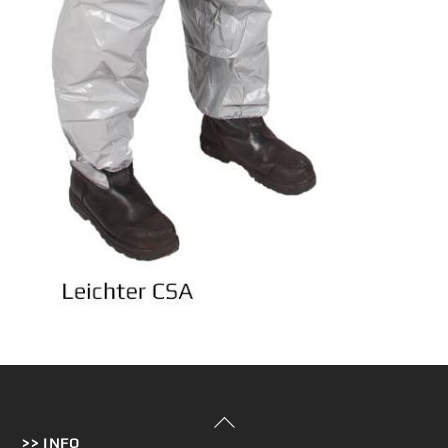
Back
>> INFO
To