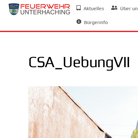
Skip
Aktuelles
Über un
to
Allgemeine Informationen
content
Bürgerinfo
CSA_UebungVII