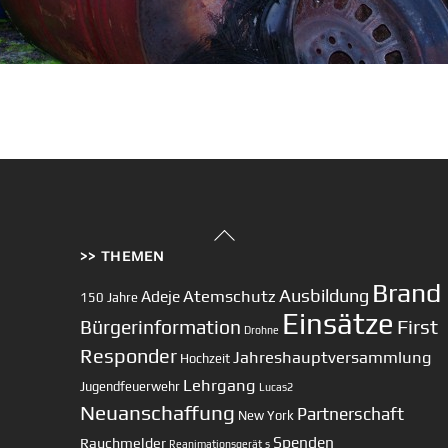
Back
>> THEMEN
To
Top
Brand
Ausbildung
Atemschutz
Adeje
150 Jahre
Einsätze
First
Bürgerinformation
Drohne
Responder
Jahreshauptversammlung
Hochzeit
Lehrgang
Jugendfeuerwehr
Lucas2
Neuanschaffung
Partnerschaft
New York
Spenden
Rauchmelder
Reanimationsgerät
s