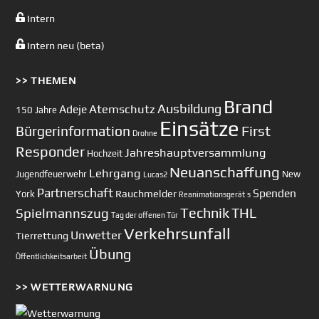
Intern
Intern neu (beta)
>> THEMEN
Brand
Ausbildung
Atemschutz
Adeje
150 Jahre
Einsätze
First
Bürgerinformation
Drohne
Responder
Jahreshauptversammlung
Hochzeit
Neuanschaffung
Lehrgang
Jugendfeuerwehr
New
Lucas2
Partnerschaft
Spenden
Rauchmelder
York
Reanimationsgerät
s
Technik
Spielmannszug
THL
Tag der offenen Tür
Verkehrsunfall
Unwetter
Tierrettung
Übung
Öffentlichkeitsarbeit
>> WETTERWARNUNG