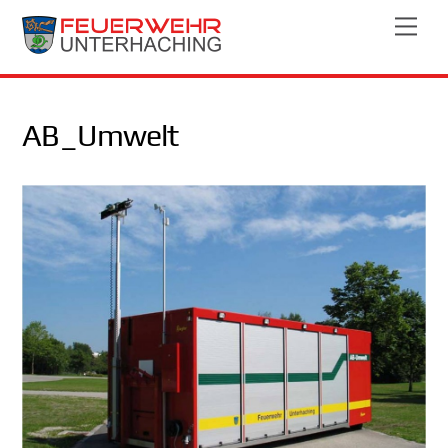
Skip
Men
to
content
AB_Umwelt