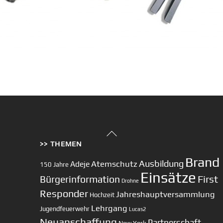
Back
>> THEMEN
To
Top
Brand
Ausbildung
Atemschutz
Adeje
150 Jahre
Einsätze
First
Bürgerinformation
Drohne
Responder
Jahreshauptversammlung
Hochzeit
Lehrgang
Jugendfeuerwehr
Lucas2
Neuanschaffung
Partnerschaft