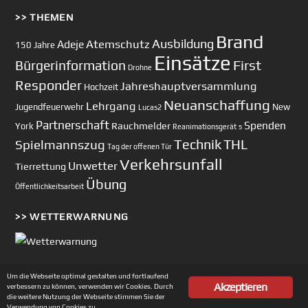
>> THEMEN
Brand
Ausbildung
Atemschutz
Adeje
150 Jahre
Einsätze
First
Bürgerinformation
Drohne
Responder
Jahreshauptversammlung
Hochzeit
Neuanschaffung
Lehrgang
Jugendfeuerwehr
New
Lucas2
Partnerschaft
Spenden
Rauchmelder
York
Reanimationsgerät
s
Technik
Spielmannszug
THL
Tag der offenen Tür
Verkehrsunfall
Unwetter
Tierrettung
Übung
Öffentlichkeitsarbeit
>> WETTERWARNUNG
Um die Webseite optimal gestalten und fortlaufend
Akzeptieren
verbessern zu können, verwenden wir Cookies. Durch
Copyright © 2002-2026 Feuerwehr Unterhaching
die weitere Nutzung der Webseite stimmen Sie der
Verwendung von Cookies zu.