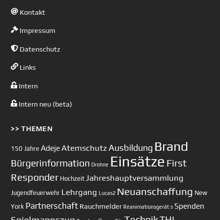
Kontakt
Impressum
Datenschutz
Links
Intern
Intern neu (beta)
>> THEMEN
Brand
Ausbildung
Atemschutz
Adeje
150 Jahre
Einsätze
First
Bürgerinformation
Drohne
Responder
Jahreshauptversammlung
Hochzeit
Neuanschaffung
Lehrgang
Jugendfeuerwehr
New
Lucas2
Partnerschaft
Spenden
Rauchmelder
York
Reanimationsgerät
s
Technik
Spielmannszug
THL